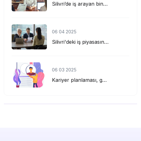
Silivri’de iş arayan binlerce kişi arasında öne çıkmak için ilk adım, profesyone...
06 04 2025
Silivri'deki iş piyasasını yakından tanıyın, doğru iş ilanlarına ulaşmanın yolla...
06 03 2025
Kariyer planlaması, günümüzün rekabetçi iş dünyasında başarıya ulaşmak için atıl...